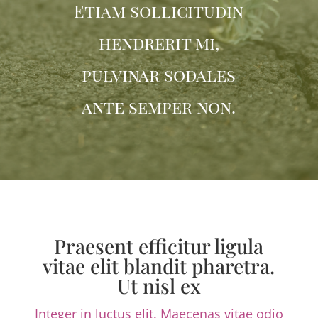
Etiam sollicitudin
hendrerit mi,
pulvinar sodales
ante semper non.
Praesent efficitur ligula
vitae elit blandit pharetra.
Ut nisl ex
Integer in luctus elit. Maecenas vitae odio